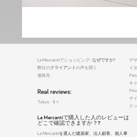
La Mercantiでショッピング-
なぜですか?
デ
弊社の
クライアント
の声を聞く
イ
連絡先
Pen
キ
Real reviews:
Priv
サ
Tokyo -
5
⭐
ク
La Mercantiで購入した人のレビューは
どこで確認できますか？?
La Mercantiを選んだ建築家、法人顧客、個人事