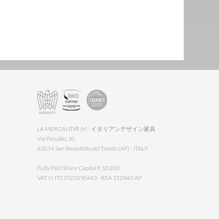
LA MERCANTI® Srl - イタリアンデザイン家具
Via Pasubio, 10
63074 San Benedetto del Tronto (AP) - ITALY
Fully Paid Share Capital € 10.200
VAT N. IT01525090443 - REA 152843 AP