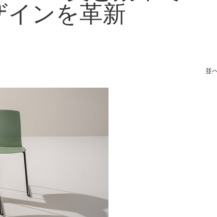
ザインを革新
並