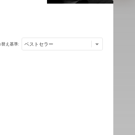
べ替え基準: