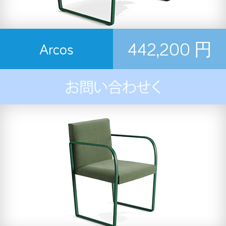
442,200 円
Arcos