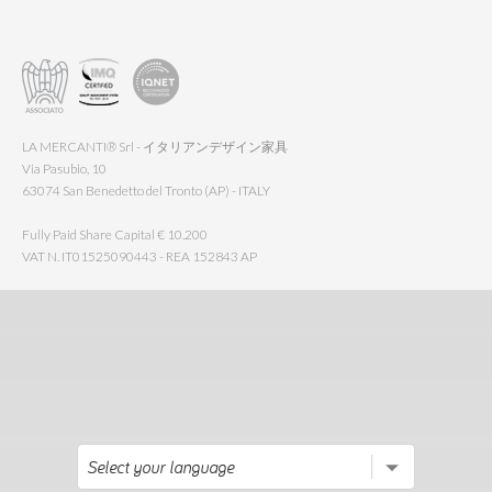
LA MERCANTI® Srl - イタリアンデザイン家具
Via Pasubio, 10
63074 San Benedetto del Tronto (AP) - ITALY
Fully Paid Share Capital € 10.200
VAT N. IT01525090443 - REA 152843 AP