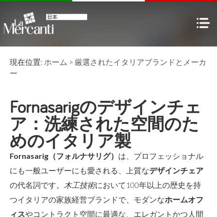
現在位置:
ホーム
>
厳選された
イタリアブランドとメーカ
ー
Fornasarigのデザインチェ
ア：洗練された空間のた
めのイタリア製
Fornasarig（フォルナサリグ）
は、プロフェッショナル
にも一般ユーザーにも愛される、上質な
デザインチェア
の代名詞です。
木工技術
において100年以上の歴史を持
つイタリアの家族経営ブランドで、モダンな
ホームオフ
ィス
やコントラクト空間に最適な、エレガントかつ人間