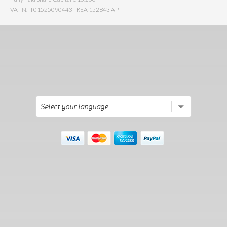
VAT N. IT01525090443 - REA 152843 AP