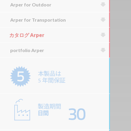
Arper for Outdoor
Arper for Transportation
カタログ Arper
portfolio Arper