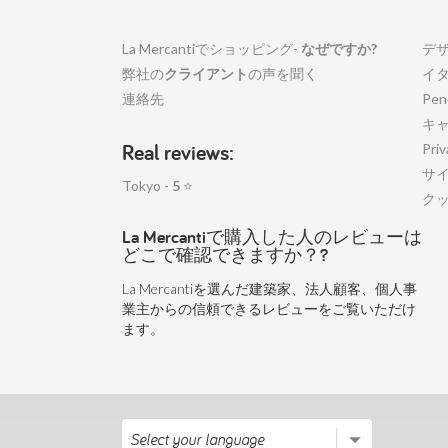
La Mercantiでショッピング-
なぜですか?
デ
弊社の
クライアント
の声を聞く
イ
連絡先
Pen
キ
Real reviews:
Priv
サ
Tokyo -
5
⭐
ク
La Mercantiで購入した人のレビューは
どこで確認できますか？?
La Mercantiを選んだ建築家、法人顧客、個人事
業主からの信頼できるレビューをご覧いただけ
ます。