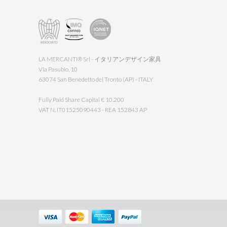
LA MERCANTI® Srl - イタリアンデザイン家具
Via Pasubio, 10
63074 San Benedetto del Tronto (AP) - ITALY
Fully Paid Share Capital € 10.200
VAT N. IT01525090443 - REA 152843 AP