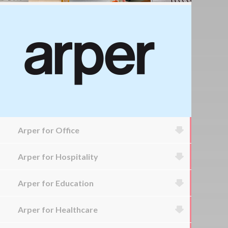
Arper for Office
Arper for Hospitality
Arper for Education
Arper for Healthcare