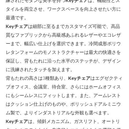
練されたモダンな美学を持つ
Keyチェア
は、機能性とス
タイルを両立させ、ワークスペースを向上させたい方に
最適です。
Keyチェア
は細部に至るまでカスタマイズ可能で、高品
質なファブリックから高級感あふれるレザーやエコレザ
ーまで、幅広い仕上げを選択できます。冷間成形ポリウ
レタンフォームのモノストラクチャーは最大の快適さを
保証し、背もたれに沿った水平のステッチが、デザイン
に洗練されたタッチを加えます。
背もたれの高さは3種類あり、
Keyチェア
はエグゼクティ
ブオフィス、会議室、待合室、さらにはホームオフィス
にもシームレスにフィットします。また、アームレスト
はクッション仕上げのものや、ポリッシュドアルミニウ
ム製で、よりインダストリアルな外観も選べます。
Keyチェア
は、傾斜メカニズム、ガスリフト、オートリ