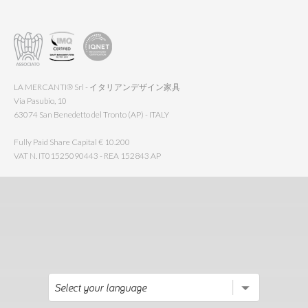
LA MERCANTI® Srl - イタリアンデザイン家具
Via Pasubio, 10
63074 San Benedetto del Tronto (AP) - ITALY
Fully Paid Share Capital € 10.200
VAT N. IT01525090443 - REA 152843 AP