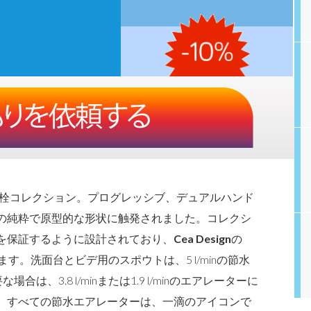
ア製水栓コレクション。プログレッシブ、デュアルハンド
の純粋で原型的な形状に触発されました。コレクシ
を保証するように設計されており、
Cea Design
の
。洗面台とビデ用のスポウトは、5 l/minの節水
、3.8 l/minまたは1.9 l/minのエアレーターに
。すべての節水エアレーターは、一滴のアイコンで