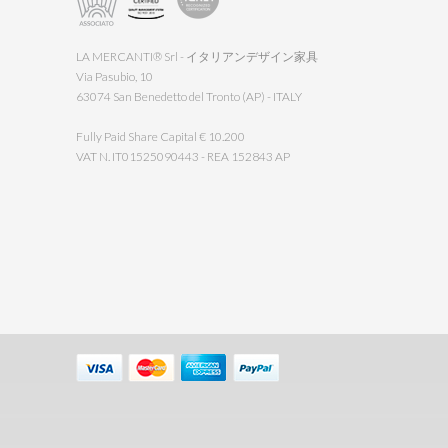
LA MERCANTI® Srl - イタリアンデザイン家具
Via Pasubio, 10
63074 San Benedetto del Tronto (AP) - ITALY
Fully Paid Share Capital € 10.200
VAT N. IT01525090443 - REA 152843 AP