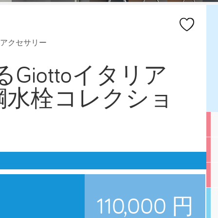
アクセサリー
よるGiottoイタリア
鋼水栓コレクショ
110,000 円