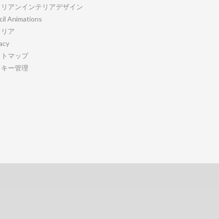
タリアンインテリアデザイン
cil Animations
ャリア
acy
イトマップ
ッキー管理