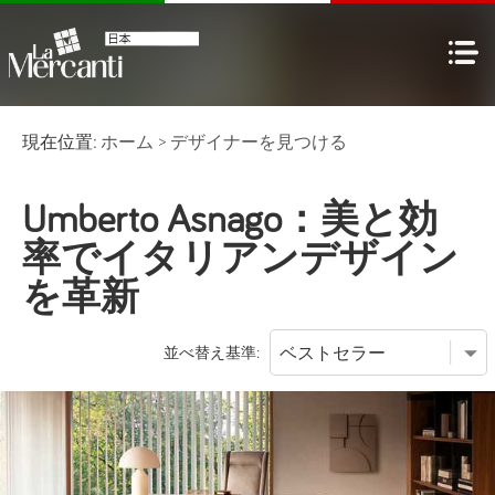
現在位置:
ホーム
>
デザイナーを見つける
Umberto Asnago：美と効
率でイタリアンデザイン
を革新
並べ替え基準: