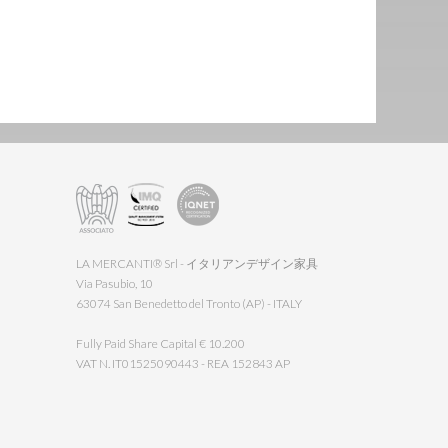
LA MERCANTI® Srl - イタリアンデザイン家具
Via Pasubio, 10
63074 San Benedetto del Tronto (AP) - ITALY
Fully Paid Share Capital € 10.200
VAT N. IT01525090443 - REA 152843 AP