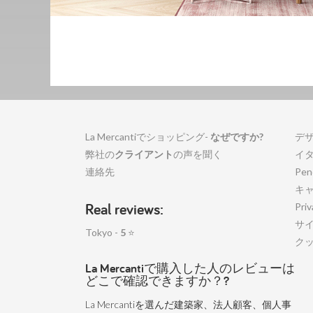
La Mercantiでショッピング-
なぜですか?
デ
弊社の
クライアント
の声を聞く
イ
連絡先
Pen
キ
Real reviews:
Priv
サ
Tokyo -
5
⭐
ク
La Mercantiで購入した人のレビューは
どこで確認できますか？?
La Mercantiを選んだ建築家、法人顧客、個人事