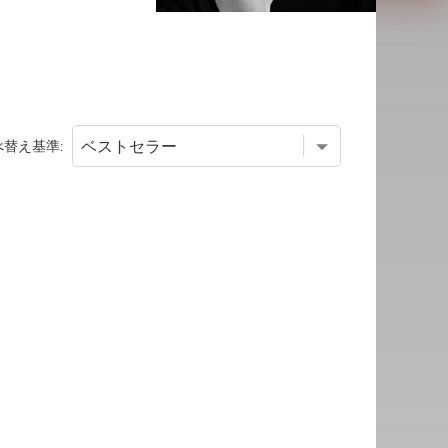
べ替え基準: