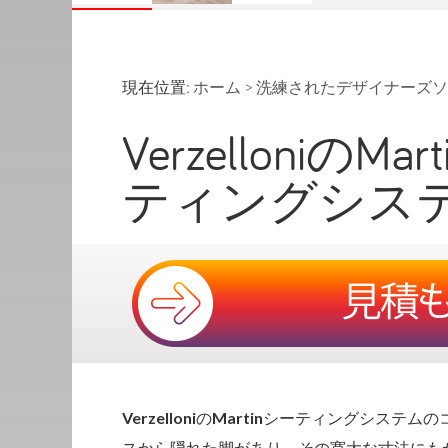
現在位置:
ホーム
>
洗練されたデザイナーズソ
Verzelloniの
ティングシス
Verzelloni
の
Martin
シーティングシステムのコ
スから隠れた脚があり、その寛大な寸法にも