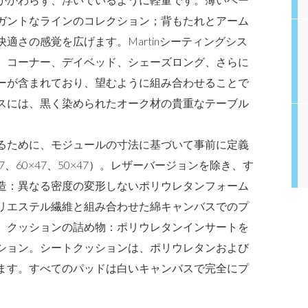
ガントなラインのコレクション；背もたれとアーム
適さの感覚を広げます。Martinシーティングシス
、コーナー、デイベッド、シェーズロング、さらに
ーが含まれており、望むように組み合わせることで
スには、黒く染められたオーク材の貴重なテーブル
るために、モジュールの寸法に基づいて事前に定義
、60×47、50×47）。レザーバージョンを除き、す
造：異なる密度の変形しないポリウレタンフォーム
リエステル繊維と組み合わせた綿キャンバスでのプ
。クッションの詰め物：ポリウレタンインサートを
ション。シートクッションは、ポリウレタンおよび
ます。すべてのパッドは白いキャンバスで完全にプ