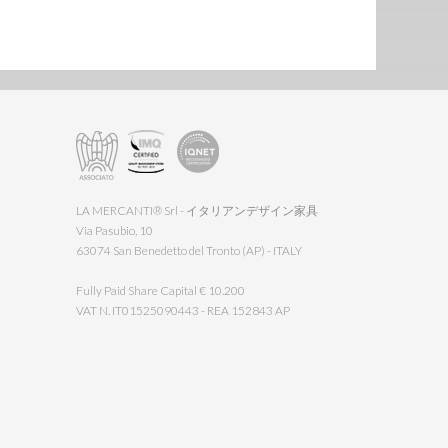
LA MERCANTI® Srl - イタリアンデザイン家具
Via Pasubio, 10
63074 San Benedetto del Tronto (AP) - ITALY
Fully Paid Share Capital € 10.200
VAT N. IT01525090443 - REA 152843 AP