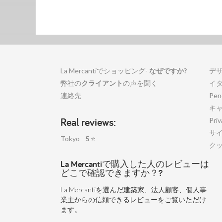
La Mercantiでショッピング-
なぜですか?
デ
弊社の
クライアント
の声を聞く
イ
連絡先
Pen
キ
Real reviews:
Priv
サ
Tokyo -
5
⭐
ク
La Mercantiで購入した人のレビューは
どこで確認できますか？?
La Mercantiを選んだ建築家、法人顧客、個人事
業主からの信頼できるレビューをご覧いただけ
ます。