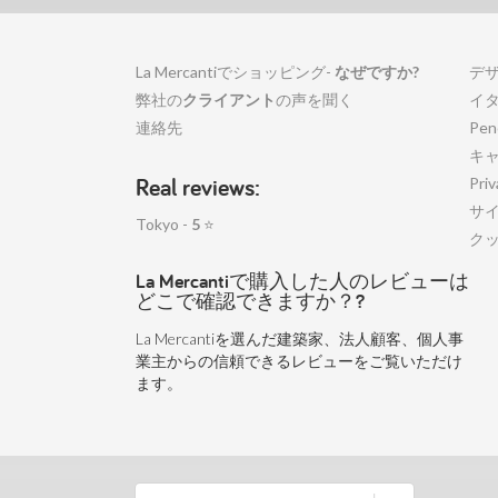
La Mercantiでショッピング-
なぜですか?
デ
弊社の
クライアント
の声を聞く
イ
連絡先
Pen
キ
Real reviews:
Priv
サ
Tokyo -
5
⭐
ク
La Mercantiで購入した人のレビューは
どこで確認できますか？?
La Mercantiを選んだ建築家、法人顧客、個人事
業主からの信頼できるレビューをご覧いただけ
ます。