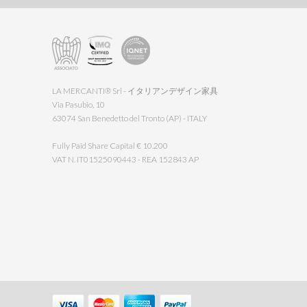
LA MERCANTI® Srl - イタリアンデザイン家具
Via Pasubio, 10
63074 San Benedetto del Tronto (AP) - ITALY
Fully Paid Share Capital € 10.200
VAT N. IT01525090443 - REA 152843 AP