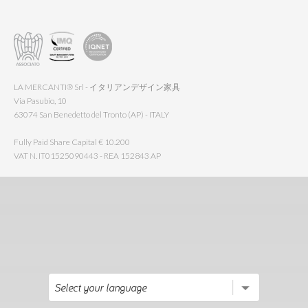
LA MERCANTI® Srl - イタリアンデザイン家具
Via Pasubio, 10
63074 San Benedetto del Tronto (AP) - ITALY
Fully Paid Share Capital € 10.200
VAT N. IT01525090443 - REA 152843 AP